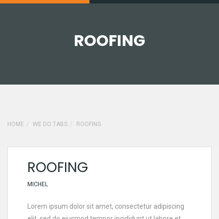
ROOFING
03
MAY
HOME
WE DO TABS
ROOFING
ROOFING
MICHEL
Lorem ipsum dolor sit amet, consectetur adipiscing
elit, sed do eiusmod tempor incididunt ut labore et